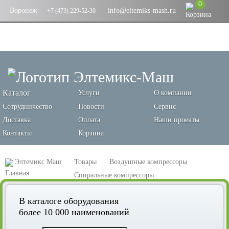
0
Воронеж
info@eltemiks-mash.ru
+7 (473) 229-52-30
Каталог
Услуги
О компании
Сотрудничество
Новости
Сервис
Доставка
Оплата
Наши проекты
Контакты
Корзина
Элтемикс Маш
Товары
Воздушные компрессоры
Спиральные компрессоры
Спиральный компрессор Remeza КС10-10М
В каталоге оборудования
более 10 000 наименований