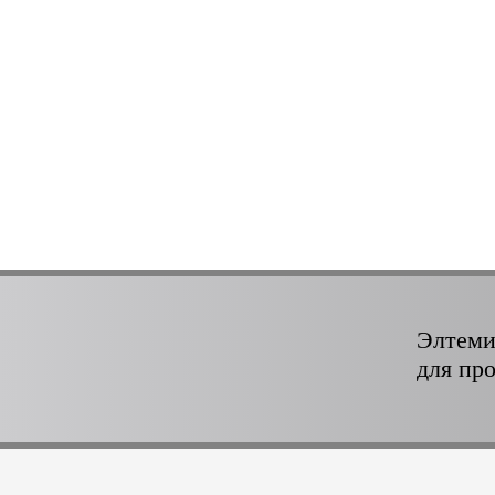
Элтеми
для пр