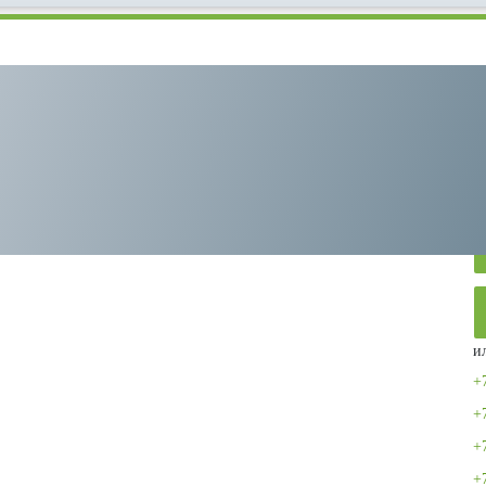
р Remeza КС10-8-270М
и
+
+
+
+