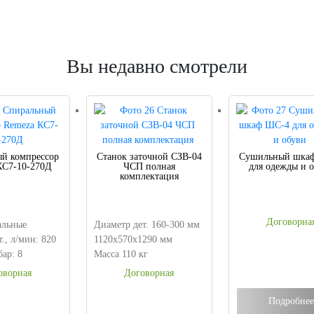
Вы недавно смотрели
й компрессор
Станок заточной СЗВ-04
Сушильный шка
КС7-10-270Д
ЧСП полная
для одежды и 
комплектация
Договорна
альные
Диаметр дет. 160-300 мм
., л/мин: 820
1120х570х1290 мм
ар: 8
Масса 110 кг
оворная
Договорная
Подробнее