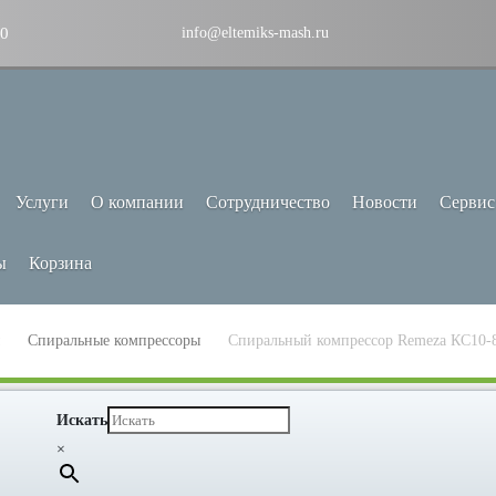
30
info@eltemiks-mash.ru
Услуги
О компании
Сотрудничество
Новости
Сервис
ы
Корзина
Спиральные компрессоры
Спиральный компрессор Remeza КС10-
Искать
×