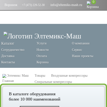
0
Воронеж
info@eltemiks-mash.ru
+7 (473) 229-52-30
Каталог
Услуги
О компании
Сотрудничество
Новости
Сервис
Доставка
Оплата
Наши проекты
Контакты
Корзина
Элтемикс Маш
Товары
Воздушные компрессоры
Спиральные компрессоры
Спиральный компрессор Remeza КС3-8А
В каталоге оборудования
более 10 000 наименований