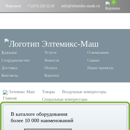
0
Воронеж
info@eltemiks-mash.ru
+7 (473) 229-52-30
Каталог
Услуги
О компании
Сотрудничество
Новости
Сервис
Доставка
Оплата
Наши проекты
Контакты
Корзина
Элтемикс Маш
Товары
Воздушные компрессоры
Спиральные компрессоры
Спиральный компрессор Remeza КС5-8-500ТМ
В каталоге оборудования
более 10 000 наименований