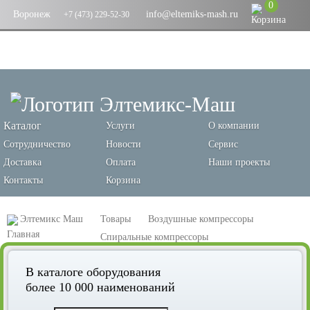
0
Воронеж
info@eltemiks-mash.ru
+7 (473) 229-52-30
Каталог
Услуги
О компании
Сотрудничество
Новости
Сервис
Доставка
Оплата
Наши проекты
Контакты
Корзина
Элтемикс Маш
Товары
Воздушные компрессоры
Спиральные компрессоры
Спиральный компрессор Remeza КС7-10
В каталоге оборудования
более 10 000 наименований