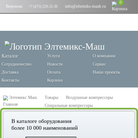
0
Воронеж
info@eltemiks-mash.ru
+7 (473) 229-52-30
Каталог
Услуги
О компании
Сотрудничество
Новости
Сервис
Доставка
Оплата
Наши проекты
Контакты
Корзина
Элтемикс Маш
Товары
Воздушные компрессоры
Спиральные компрессоры
Спиральный компрессор Remeza КС7-8М
В каталоге оборудования
более 10 000 наименований