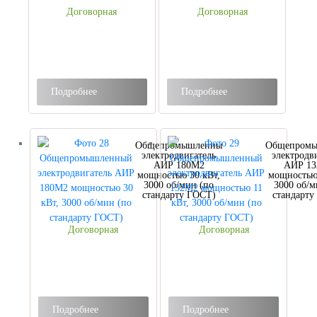
Договорная
Договорная
Подробнее
Подробнее
Общепромышленный
Общепром
электродвигатель
электродв
АИР 180М2
АИР 1
мощностью 30 кВт,
мощностью 
3000 об/мин (по
3000 об/м
стандарту ГОСТ)
стандарту
Договорная
Договорная
Подробнее
Подробнее