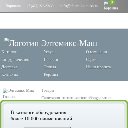
0
Воронеж
info@eltemiks-mash.ru
+7 (473) 229-52-30
Каталог
Услуги
О компании
Сотрудничество
Новости
Сервис
Доставка
Оплата
Наши проекты
Контакты
Корзина
Элтемикс Маш
Товары
Санитарно-гигиеническое оборудование
Станция гигиены обуви SN-5
В каталоге оборудования
более 10 000 наименований