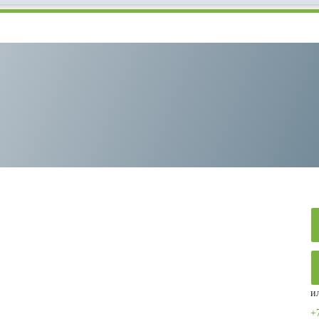
скребковый
и
+