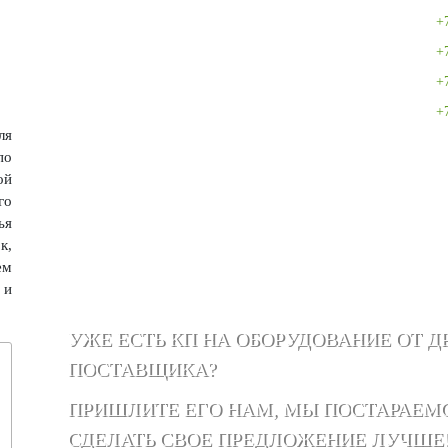
+
+
+
+
ля
по
ой
го
ья
к,
ем
 и
УЖЕ ЕСТЬ КП НА ОБОРУДОВАНИЕ ОТ Д
ПОСТАВЩИКА?
ПРИШЛИТЕ ЕГО НАМ, МЫ ПОСТАРАЕМ
СДЕЛАТЬ СВОЕ ПРЕДЛОЖЕНИЕ ЛУЧШЕ