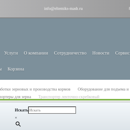
info@eltemiks-mash.ru
Услуги
О компании
Сотрудничество
Новости
Сервис
ы
Корзина
аботки зерновых и производства кормов
Оборудование для подъема и
ортеры для зерна
Транспортер ленточно-скребковый
Искать
×