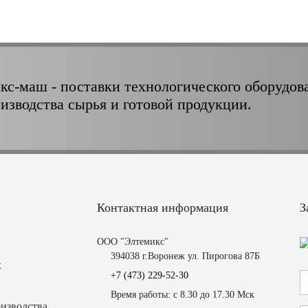
кс-маш - поставки технологического оборудов
оизводства сырья и готовой продукции.
Контактная информация
З
ООО "Элтемикс"
394038 г.Воронеж ул. Пирогова 87Б
х
+7 (473)
229-52-30
Время работы: с 8.30 до 17.30 Мск
изводства