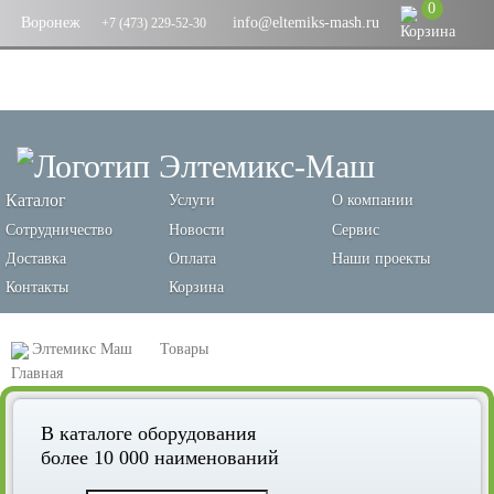
0
Воронеж
info@eltemiks-mash.ru
+7 (473) 229-52-30
Каталог
Услуги
О компании
Сотрудничество
Новости
Сервис
Доставка
Оплата
Наши проекты
Контакты
Корзина
Элтемикс Маш
Товары
Оборудование для переработки зерновых и производства кормов
В каталоге оборудования
Линии по производству и переработки сельскохозяйственного сырья
более 10 000 наименований
Умный комбикормовый завод «Доза-3-4 Оптимум» для рассыпного
комбикорма