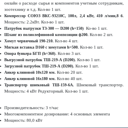
онлайн о расходе сырья и компонентов учетным сотрудникам,
зоотехнику и т.д. Кол-во 1 шт.
Компрессор СОЮЗ ВКС-93210С, 100л, 2,4 кВт, 410 л/мин,8 б.
Мощность: 2.2кВт. Кол-во 1 шт.
Ко-во 1 шт.
Патрубок выгрузки ТЗ-300 — D200 (h=150)
Кол-во 2 шт.
Шланг из полиолефиновой композиции ф200.
Кол-во 4 шт.
Хомут червячный 190-210.
Кол-во 1 шт.
Мягкая вставка D160 с хомутами h=500.
. Кол-во 3 шт.
Опора бункера БГП (h=360)
Кол-во 1 шт.
Выгрузной патрубок ТШ-219-А (D200).
Кол-во 1 шт.
Загрузной патрубок ТШ-219-А (D200).
Кол-во 20 шт.
Анкер клиновой 10х120 мм.
Кол-во 40 шт.
Анкер клиновой 16х180 мм.
Шнековый транспортер.
Транспортер шнековый ТШ-159-6А.
Мощность: 4 кВт Редукторный. Кол-во 1 шт.
Производительность: 3 т/час
Многокомпонентное дозирование: 4 основных элемента
Мощность: 80,0 кВт