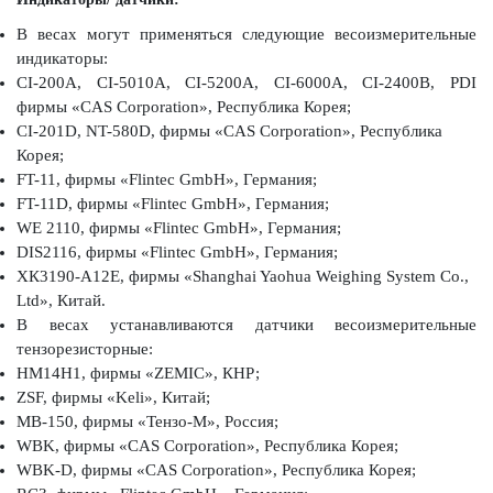
В весах могут применяться следующие весоизмерительные
индикаторы:
СI-200A, CI-5010A, CI-5200А, CI-6000А, CI-2400B, PDI
фирмы «CAS Corporation», Республика Корея;
CI-201D, NT-580D, фирмы «CAS Corporation», Республика
Корея;
FT-11, фирмы «Flintec GmbH», Германия;
FT-11D, фирмы «Flintec GmbH», Германия;
WE 2110, фирмы «Flintec GmbH», Германия;
DIS2116, фирмы «Flintec GmbH», Германия;
ХК3190-А12Е, фирмы «Shanghai Yaohua Weighing System Co.,
Ltd», Китай.
В весах устанавливаются датчики весоизмерительные
тензорезисторные:
НМ14Н1, фирмы «ZEMIС», КНР;
ZSF, фирмы «Keli», Китай;
МВ-150, фирмы «Тензо-М», Россия;
WBK, фирмы «CAS Corporation», Республика Корея;
WBK-D, фирмы «CAS Corporation», Республика Корея;