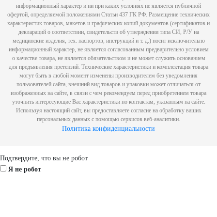
информационный характер и ни при каких условиях не является публичной
офертой, определяемой положениями Статьи 437 ГК РФ. Размещение технических
характеристик товаров, макетов и графических копий документов (сертификатов и
деклараций о соответствии, свидетельств об утверждении типа СИ, Р/У на
медицинские изделия, тех. паспортов, инструкций и т. д.) носит исключительно
информационный характер, не является согласованным предварительно условием
о качестве товара, не является обязательством и не может служить основанием
для предъявления претензий. Технические характеристики и комплектация товара
могут быть в любой момент изменены производителем без уведомления
пользователей сайта, внешний вид товаров и упаковки может отличаться от
изображенных на сайте, в связи с чем рекомендуем перед приобретением товара
уточнить интересующие Вас характеристики по контактам, указанным на сайте.
Используя настоящий сайт, вы предоставляете согласие на обработку ваших
персональных данных с помощью сервисов веб-аналитики.
Политика конфиденциальности
Scroll
Подтвердите, что вы не робот
Up
Я не робот