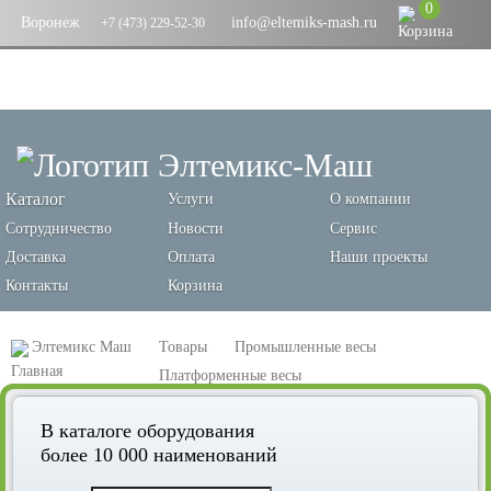
0
Воронеж
info@eltemiks-mash.ru
+7 (473) 229-52-30
Каталог
Услуги
О компании
Сотрудничество
Новости
Сервис
Доставка
Оплата
Наши проекты
Контакты
Корзина
Элтемикс Маш
Товары
Промышленные весы
Платформенные весы
Весы платформенные электронные «Эльтон» 150
В каталоге оборудования
более 10 000 наименований