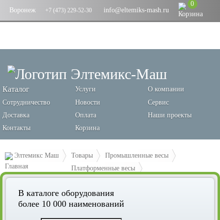
0
Воронеж
info@eltemiks-mash.ru
+7 (473) 229-52-30
Каталог
Услуги
О компании
Сотрудничество
Новости
Сервис
Доставка
Оплата
Наши проекты
Контакты
Корзина
Элтемикс Маш
Товары
Промышленные весы
Платформенные весы
Весы противоударные «Индустрия» Эльтон 10000
В каталоге оборудования
более 10 000 наименований