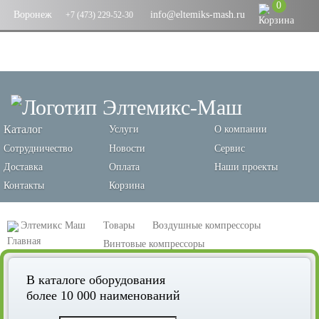
0
Воронеж
info@eltemiks-mash.ru
+7 (473) 229-52-30
Каталог
Услуги
О компании
Сотрудничество
Новости
Сервис
Доставка
Оплата
Наши проекты
Контакты
Корзина
Элтемикс Маш
Товары
Воздушные компрессоры
Винтовые компрессоры
Винтовой компрессор Remeza ДК-3/15РДТ
В каталоге оборудования
более 10 000 наименований