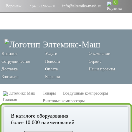
0
Воронеж
info@eltemiks-mash.ru
+7 (473) 229-52-30
Каталог
Услуги
О компании
Сотрудничество
Новости
Сервис
Доставка
Оплата
Наши проекты
Контакты
Корзина
Элтемикс Маш
Товары
Воздушные компрессоры
Винтовые компрессоры
Винтовой компрессор Remeza ВК100-13
В каталоге оборудования
более 10 000 наименований