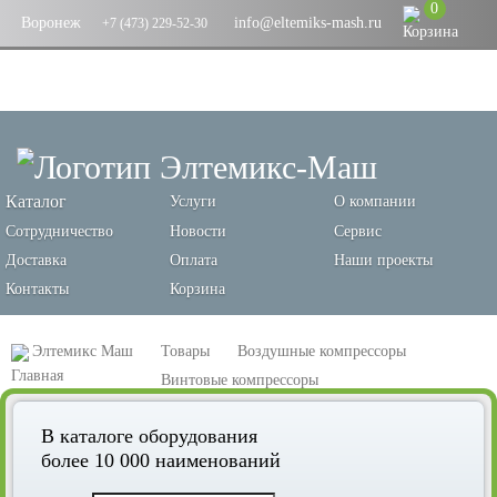
0
Воронеж
info@eltemiks-mash.ru
+7 (473) 229-52-30
Каталог
Услуги
О компании
Сотрудничество
Новости
Сервис
Доставка
Оплата
Наши проекты
Контакты
Корзина
Элтемикс Маш
Товары
Воздушные компрессоры
Винтовые компрессоры
Винтовой компрессор Remeza ВК100-15
В каталоге оборудования
более 10 000 наименований