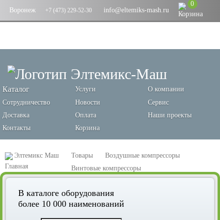
0
Воронеж
info@eltemiks-mash.ru
+7 (473) 229-52-30
Каталог
Услуги
О компании
Сотрудничество
Новости
Сервис
Доставка
Оплата
Наши проекты
Контакты
Корзина
Элтемикс Маш
Товары
Воздушные компрессоры
Винтовые компрессоры
Винтовой компрессор Remeza ВК100Р-8ВС
В каталоге оборудования
более 10 000 наименований