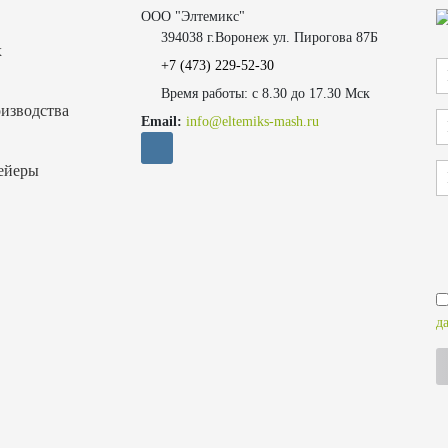
ООО "Элтемикс"
394038 г.Воронеж ул. Пирогова 87Б
х
+7 (473)
229-52-30
Время работы: с 8.30 до 17.30 Мск
изводства
Email:
info@eltemiks-mash.ru
ейеры
д