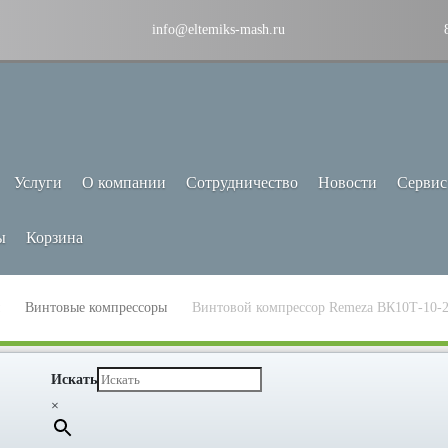
info@eltemiks-mash.ru
Услуги
О компании
Сотрудничество
Новости
Сервис
ы
Корзина
Винтовые компрессоры
Винтовой компрессор Remeza ВК10Т-10-
Искать
×