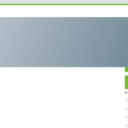
emeza ВК10Т-10-270Д
и
+
+
+
+