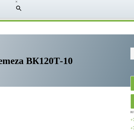
×
emeza ВК120Т-10
и
+
+