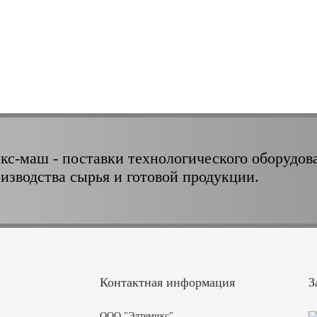
кс-маш - поставки технологического оборудов
оизводства сырья и готовой продукции.
Контактная информация
З
ООО "Элтемикс"