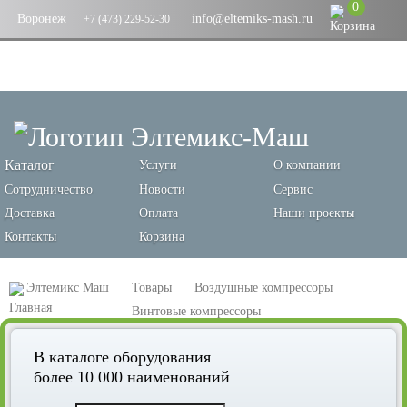
0
Воронеж
info@eltemiks-mash.ru
+7 (473) 229-52-30
Каталог
Услуги
О компании
Сотрудничество
Новости
Сервис
Доставка
Оплата
Наши проекты
Контакты
Корзина
Элтемикс Маш
Товары
Воздушные компрессоры
Винтовые компрессоры
Винтовой компрессор Remeza ВК15Е-15-500ДФ
В каталоге оборудования
более 10 000 наименований