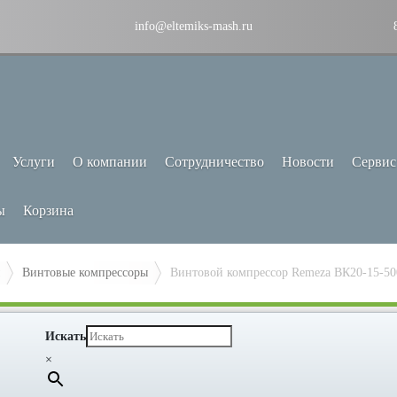
info@eltemiks-mash.ru
Услуги
О компании
Сотрудничество
Новости
Сервис
ы
Корзина
Винтовые компрессоры
Винтовой компрессор Remeza ВК20-15-5
Искать
×