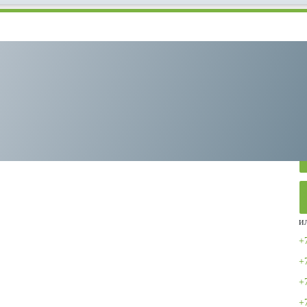
emeza ВК20-15-500Д
и
+
+
+
+