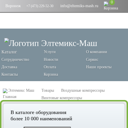
0
Воронеж
info@eltemiks-mash.ru
+7 (473) 229-52-30
Каталог
Услуги
О компании
Сотрудничество
Новости
Сервис
Доставка
Оплата
Наши проекты
Контакты
Корзина
Элтемикс Маш
Товары
Воздушные компрессоры
Винтовые компрессоры
Винтовой компрессор Remeza ВК30-8-500ДВС
В каталоге оборудования
более 10 000 наименований