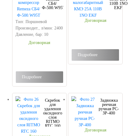
СБ4/
110В 1NO
Ф-500.W95Т
EKF
Договорная
Тип: Поршневой
Производит., л/мин: 2400
Давление, бар: 10
Договорная
Подробнее
Подробнее
Скребок
Задвижка
для
реечная
удаления
ручная РС-
оксидного
ЗР-400
слоя
RITMO
RTC 160
Договорная