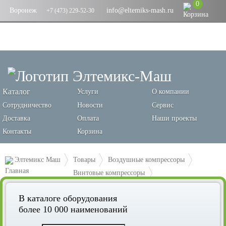
0
Воронеж
info@eltemiks-mash.ru
+7 (473) 229-52-30
Каталог
Услуги
О компании
Сотрудничество
Новости
Сервис
Доставка
Оплата
Наши проекты
Контакты
Корзина
Элтемикс Маш
Товары
Воздушные компрессоры
Винтовые компрессоры
Винтовой компрессор Remeza ВК30-8-500ВС
В каталоге оборудования
более 10 000 наименований