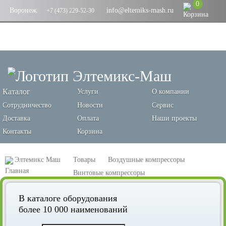
0
Воронеж
info@eltemiks-mash.ru
+7 (473) 229-52-30
Каталог
Услуги
О компании
Сотрудничество
Новости
Сервис
Доставка
Оплата
Наши проекты
Контакты
Корзина
Элтемикс Маш
Товары
Воздушные компрессоры
Винтовые компрессоры
Винтовой компрессор Remeza ВК40-13ВС
В каталоге оборудования
более 10 000 наименований