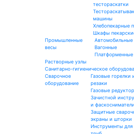
тестораскатки
Тестораскатыва
машины
Хлебопекарные 
Шкафы пекарски
Промышленные
Автомобильные
весы
Вагонные
Платформенные
Растворные узлы
Санитарно-гигиеническое оборудов
Сварочное
Газовые горелки 
оборудование
резаки
Газовые редукто
Зачистной инстр
и фаскоснимател
Защитные свароч
экраны и шторки
Инструменты для
труб