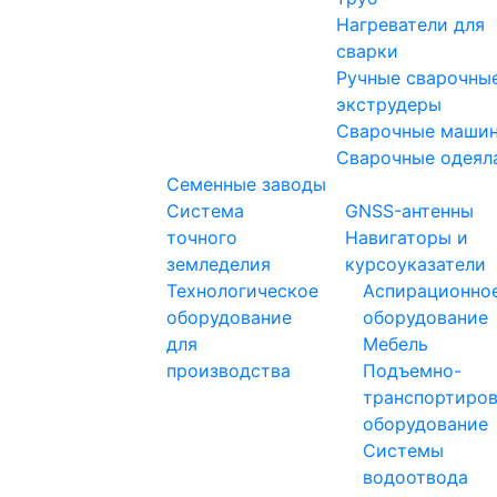
Нагреватели для
сварки
Ручные сварочны
экструдеры
Сварочные маши
Сварочные одеял
Семенные заводы
Система
GNSS-антенны
точного
Навигаторы и
земледелия
курсоуказатели
Технологическое
Аспирационно
оборудование
оборудование
для
Мебель
производства
Подъемно-
транспортиро
оборудование
Системы
водоотвода