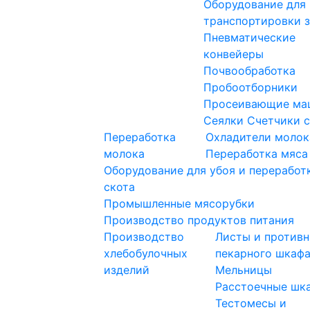
Оборудование для
транспортировки 
Пневматические
конвейеры
Почвообработка
Пробоотборники
Просеивающие ма
Сеялки
Счетчики 
Переработка
Охладители молок
молока
Переработка мяса
Оборудование для убоя и переработ
скота
Промышленные мясорубки
Производство продуктов питания
Производство
Листы и противн
хлебобулочных
пекарного шкаф
изделий
Мельницы
Расстоечные шк
Тестомесы и