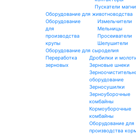
Пускатели магн
Оборудование для животноводства
Оборудование
Измельчители
для
Мельницы
производства
Просеиватели
крупы
Шелушители
Оборудование для сыроделия
Переработка
Дробилки и молот
зерновых
Зерновые шнеки
Зерноочистительн
оборудование
Зерносушилки
Зерноуборочные
комбайны
Кормоуборочные
комбайны
Оборудование для
производства кор