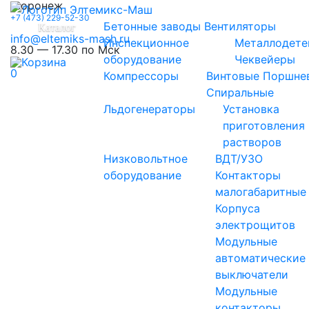
Воронеж
+7 (473) 229-52-30
Бетонные заводы
Вентиляторы
Каталог
info@eltemiks-mash.ru
Инспекционное
Металлодете
8.30 — 17.30 по Мск
оборудование
Чеквейеры
0
Компрессоры
Винтовые
Поршне
Спиральные
Льдогенераторы
Установка
приготовления
растворов
Низковольтное
ВДТ/УЗО
оборудование
Контакторы
малогабаритные
Корпуса
электрощитов
Модульные
автоматические
выключатели
Модульные
контакторы