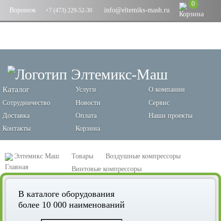
0
Воронеж
info@eltemiks-mash.ru
+7 (473) 229-52-30
Каталог
Услуги
О компании
Сотрудничество
Новости
Сервис
Доставка
Оплата
Наши проекты
Контакты
Корзина
Элтемикс Маш
Товары
Воздушные компрессоры
Винтовые компрессоры
Винтовой компрессор Remeza ВК50-15ВС
В каталоге оборудования
более 10 000 наименований