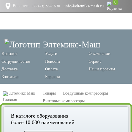
0
Воронеж
info@eltemiks-mash.ru
+7 (473) 229-52-30
Каталог
Услуги
О компании
Сотрудничество
Новости
Сервис
Доставка
Оплата
Наши проекты
Контакты
Корзина
Элтемикс Маш
Товары
Воздушные компрессоры
Винтовые компрессоры
Винтовой компрессор Remeza ВК60-8ВС
В каталоге оборудования
более 10 000 наименований