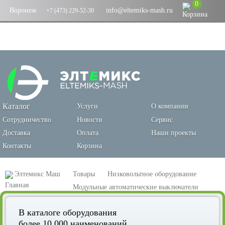
0
Воронеж
info@eltemiks-mash.ru
+7 (473) 229-52-30
Каталог
Услуги
О компании
Сотрудничество
Новости
Сервис
Доставка
Оплата
Наши проекты
Контакты
Корзина
Элтемикс Маш
Товары
Низковольтное оборудование
Модульные автоматические выключатели
Выключатель автоматический AV-10 1P 63A (B) 10kA EKF AVERES
В каталоге оборудования
более 10 000 наименований