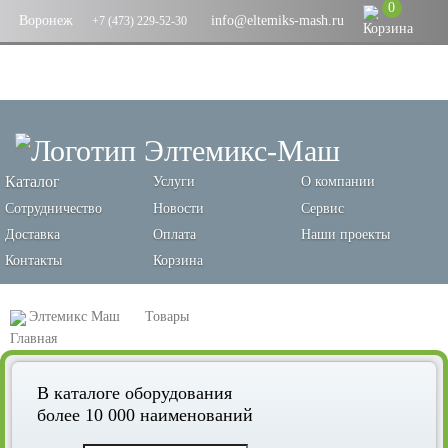
0
Воронеж
info@eltemiks-mash.ru
+7 (473) 229-52-30
Каталог
Услуги
О компании
Сотрудничество
Новости
Сервис
Доставка
Оплата
Наши проекты
Контакты
Корзина
Элтемикс Маш
Товары
Оборудование для переработки зерновых и производства кормов
В каталоге оборудования
Экструдеры
Зерновые экструдеры для кормов, марка ЭП-22
более 10 000 наименований