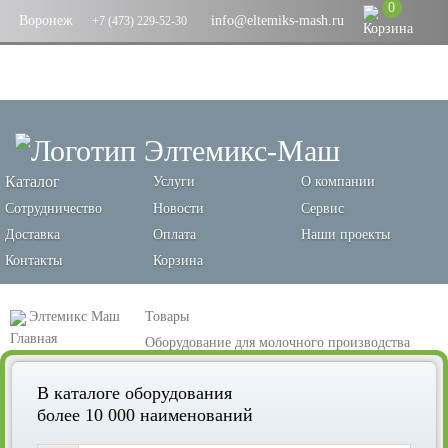
0
Воронеж
info@eltemiks-mash.ru
+7 (473) 229-52-30
Каталог
Услуги
О компании
Сотрудничество
Новости
Сервис
Доставка
Оплата
Наши проекты
Контакты
Корзина
Элтемикс Маш
Товары
Оборудование для молочного производства
Охладители молока
В каталоге оборудования
Охладители молока для личных подсобных хозяйств на ледяных
более 10 000 наименований
катриджах на 40 литров