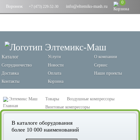
0
Воронеж
info@eltemiks-mash.ru
+7 (473) 229-52-30
Каталог
Услуги
О компании
Сотрудничество
Новости
Сервис
Доставка
Оплата
Наши проекты
Контакты
Корзина
Элтемикс Маш
Товары
Воздушные компрессоры
Винтовые компрессоры
Винтовой компрессор Remeza ДК-12/7Р
В каталоге оборудования
более 10 000 наименований