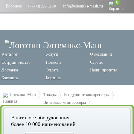
0
Воронеж
info@eltemiks-mash.ru
+7 (473) 229-52-30
Каталог
Услуги
О компании
Сотрудничество
Новости
Сервис
Доставка
Оплата
Наши проекты
Контакты
Корзина
Элтемикс Маш
Товары
Воздушные компрессоры
Винтовые компрессоры
Винтовой компрессор Remeza ВК30-15
В каталоге оборудования
более 10 000 наименований