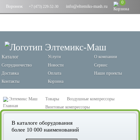
0
Воронеж
info@eltemiks-mash.ru
+7 (473) 229-52-30
Каталог
Услуги
О компании
Сотрудничество
Новости
Сервис
Доставка
Оплата
Наши проекты
Контакты
Корзина
Элтемикс Маш
Товары
Воздушные компрессоры
Винтовые компрессоры
Винтовой компрессор Remeza ВК40-15ДВС
В каталоге оборудования
более 10 000 наименований